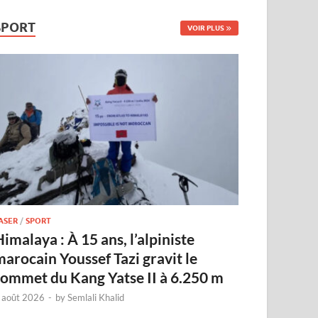
SPORT
VOIR PLUS
ASER
/
SPORT
imalaya : À 15 ans, l’alpiniste
marocain Youssef Tazi gravit le
sommet du Kang Yatse II à 6.250 m
 août 2026
-
by
Semlali Khalid