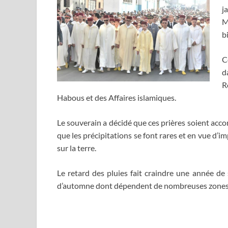
j
M
b
C
d
R
Habous et des Affaires islamiques.
Le souverain a décidé que ces prières soient acco
que les précipitations se font rares et en vue d’i
sur la terre.
Le retard des pluies fait craindre une année de 
d’automne dont dépendent de nombreuses zones 