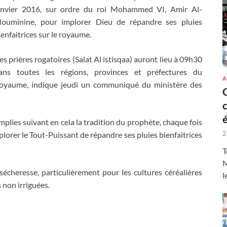
anvier 2016, sur ordre du roi Mohammed VI, Amir Al-
ouminine, pour implorer Dieu de répandre ses pluies
ienfaitrices sur le royaume.
es prières rogatoires (Salat Al istisqaa) auront lieu à 09h30
ans toutes les régions, provinces et préfectures du
A
oyaume, indique jeudi un communiqué du ministère des
mplies suivant en cela la tradition du prophète, chaque fois
2
mplorer le Tout-Puissant de répandre ses pluies bienfaitrices
T
M
sécheresse, particulièrement pour les cultures céréalières
l
non irriguées.