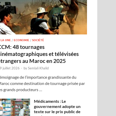
 LA UNE
/
ECONOMIE
/
SOCIÉTÉ
CCM: 48 tournages
cinématographiques et télévisées
étrangers au Maroc en 2025
9 juillet 2026
-
by
Semlali Khalid
émoignage de l’importance grandissante du
aroc comme destination de tournage prisée par
es grands producteurs …
Médicaments : Le
gouvernement adopte un
texte sur le prix public de