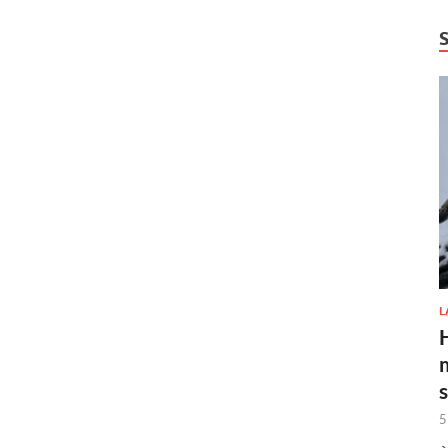
L
H
5