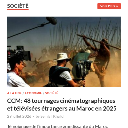
SOCIÉTÉ
VOIR PLUS
A LA UNE
/
ECONOMIE
/
SOCIÉTÉ
CCM: 48 tournages cinématographiques
et télévisées étrangers au Maroc en 2025
29 juillet 2026
-
by
Semlali Khalid
Témoignage de l’importance grandissante du Maroc