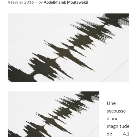
4 février 2016
-
by
Abdelkhalek Moutawakil
Une
secousse
d’une
magnitude
de 4,1