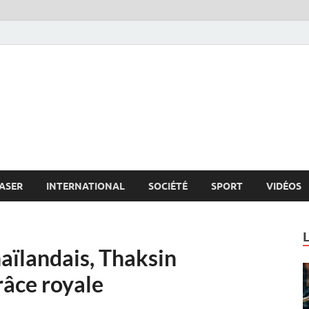
s.net
c
ASER
INTERNATIONAL
SOCIÉTÉ
SPORT
VIDÉOS
haïlandais, Thaksin
râce royale