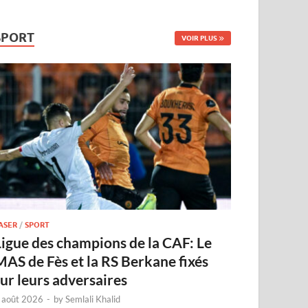
SPORT
VOIR PLUS
ASER
/
SPORT
Ligue des champions de la CAF: Le
MAS de Fès et la RS Berkane fixés
sur leurs adversaires
 août 2026
-
by
Semlali Khalid