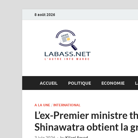
8 août 2026
Labas
L’autre info Maro
ACCUEIL
POLITIQUE
ECONOMIE
L
A LA UNE
/
INTERNATIONAL
L’ex-Premier ministre t
Shinawatra obtient la g
3 juin 2026
-
by
Kilani Souad