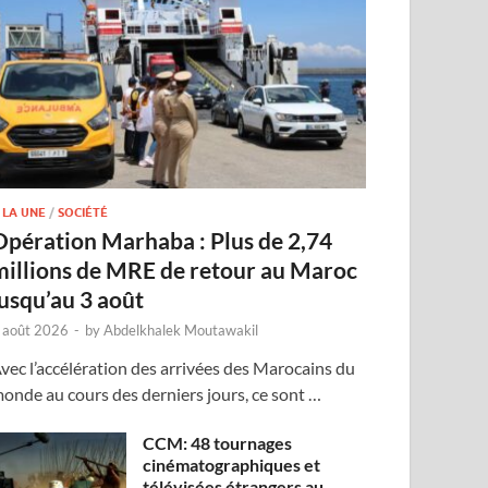
 LA UNE
/
SOCIÉTÉ
Opération Marhaba : Plus de 2,74
millions de MRE de retour au Maroc
jusqu’au 3 août
 août 2026
-
by
Abdelkhalek Moutawakil
vec l’accélération des arrivées des Marocains du
onde au cours des derniers jours, ce sont …
CCM: 48 tournages
cinématographiques et
télévisées étrangers au