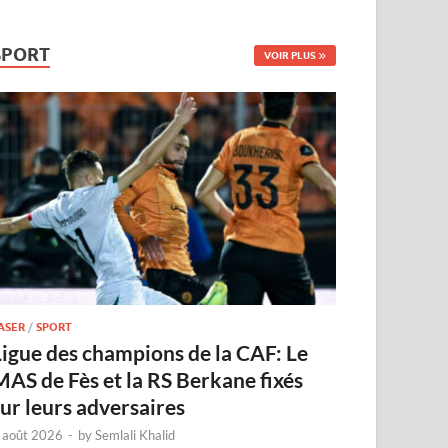
SPORT
VOIR PLUS
ASER
/
SPORT
Ligue des champions de la CAF: Le
MAS de Fès et la RS Berkane fixés
sur leurs adversaires
 août 2026
-
by
Semlali Khalid