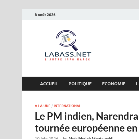
8 août 2026
Labas
L’autre info Maro
ACCUEIL
POLITIQUE
ECONOMIE
L
A LA UNE
/
INTERNATIONAL
Le PM indien, Narendr
tournée européenne en 
10 juin 2026
-
by
Abdelkhalek Moutawakil