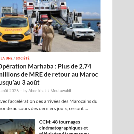
 LA UNE
/
SOCIÉTÉ
Opération Marhaba : Plus de 2,74
millions de MRE de retour au Maroc
jusqu’au 3 août
 août 2026
-
by
Abdelkhalek Moutawakil
vec l’accélération des arrivées des Marocains du
onde au cours des derniers jours, ce sont …
CCM: 48 tournages
cinématographiques et
télévisées étrangers au