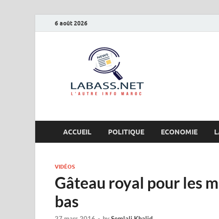
6 août 2026
Labas
L’autre info Maro
ACCUEIL
POLITIQUE
ECONOMIE
L
VIDÉOS
Gâteau royal pour les m
bas
27 mars 2016
-
by
Semlali Khalid