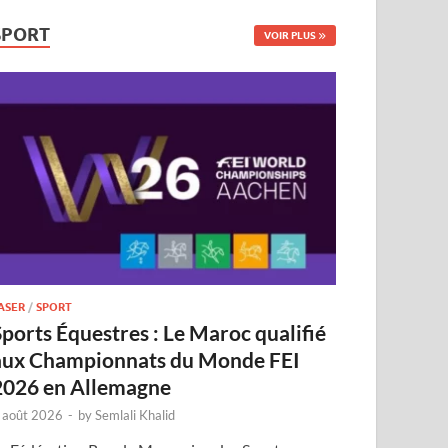
SPORT
VOIR PLUS
ASER
/
SPORT
Sports Équestres : Le Maroc qualifié
aux Championnats du Monde FEI
2026 en Allemagne
 août 2026
-
by
Semlali Khalid