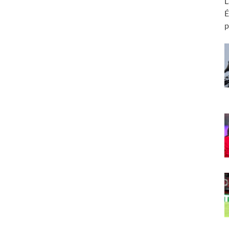
L
É
p