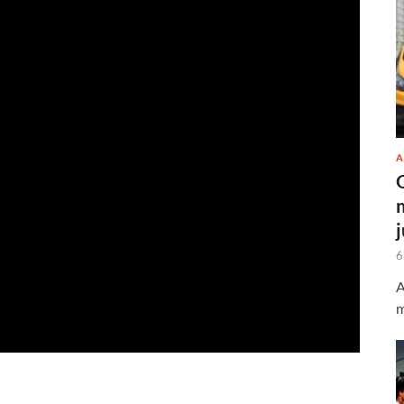
A
6
A
m