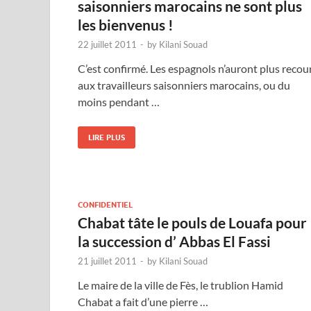
saisonniers marocains ne sont plus
les bienvenus !
22 juillet 2011
-
by
Kilani Souad
C’est confirmé. Les espagnols n’auront plus recou
aux travailleurs saisonniers marocains, ou du
moins pendant …
LIRE PLUS
CONFIDENTIEL
Chabat tâte le pouls de Louafa pour
la succession d’ Abbas El Fassi
21 juillet 2011
-
by
Kilani Souad
Le maire de la ville de Fès, le trublion Hamid
Chabat a fait d’une pierre …