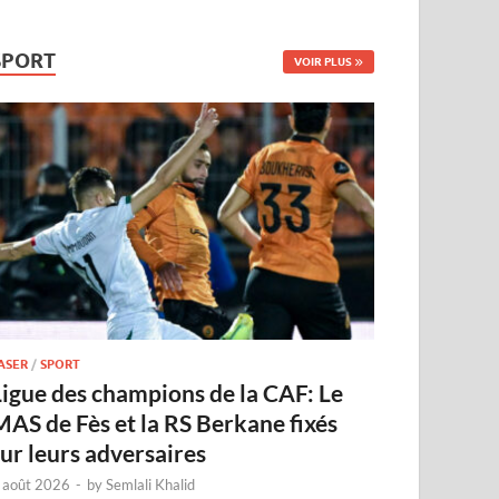
SPORT
VOIR PLUS
ASER
/
SPORT
Ligue des champions de la CAF: Le
MAS de Fès et la RS Berkane fixés
sur leurs adversaires
 août 2026
-
by
Semlali Khalid