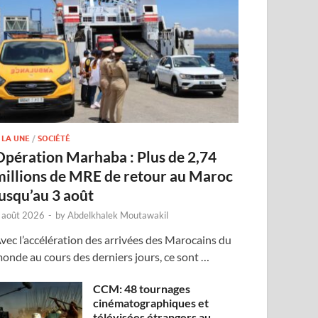
 LA UNE
/
SOCIÉTÉ
Opération Marhaba : Plus de 2,74
millions de MRE de retour au Maroc
jusqu’au 3 août
 août 2026
-
by
Abdelkhalek Moutawakil
vec l’accélération des arrivées des Marocains du
onde au cours des derniers jours, ce sont …
CCM: 48 tournages
cinématographiques et
télévisées étrangers au