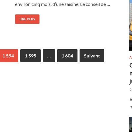
environ cinq mois, d’une saisine. Le conseil de …
LIRE PLUS
1 594
1 595
…
1 604
Suivant
A
6
A
m