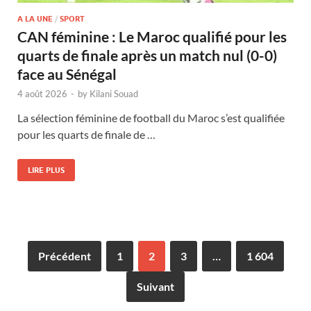
A LA UNE
/
SPORT
CAN féminine : Le Maroc qualifié pour les
quarts de finale après un match nul (0-0)
face au Sénégal
4 août 2026
-
by
Kilani Souad
La sélection féminine de football du Maroc s’est qualifiée
pour les quarts de finale de …
LIRE PLUS
Précédent
1
2
3
…
1 604
Suivant