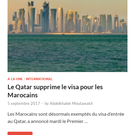
A LA UNE
/
INTERNATIONAL
Le Qatar supprime le visa pour les
Marocains
5 septembre 2017
-
by
Abdelkhalek Moutawakil
Les Marocains sont désormais exemptés du visa d’entrée
au Qatar, a annoncé mardi le Premier …