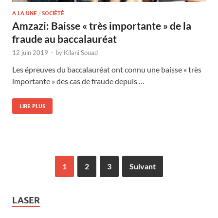
A LA UNE
/
SOCIÉTÉ
Amzazi: Baisse « très importante » de la
fraude au baccalauréat
12 juin 2019
-
by
Kilani Souad
Les épreuves du baccalauréat ont connu une baisse « très
importante » des cas de fraude depuis …
LIRE PLUS
1
2
3
Suivant
LASER