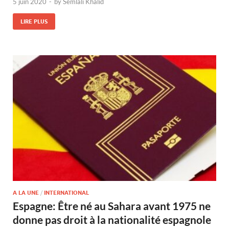
5 juin 2020
-
by
Semlali Khalid
LIRE PLUS
A LA UNE
/
INTERNATIONAL
Espagne: Être né au Sahara avant 1975 ne
donne pas droit à la nationalité espagnole