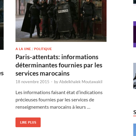
A LA UNE
/
POLITIQUE
Paris-attentats: informations
déterminantes fournies par les
es
services marocains
18 novembre 2015
-
by
Abdelkhalek Moutawakil
Les informations faisant état d’indications
précieuses fournies par les services de
renseignements marocains à leurs …
LIRE PLUS