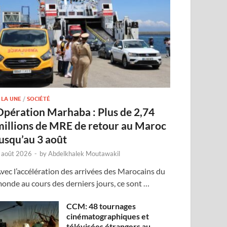
 LA UNE
/
SOCIÉTÉ
Opération Marhaba : Plus de 2,74
millions de MRE de retour au Maroc
jusqu’au 3 août
 août 2026
-
by
Abdelkhalek Moutawakil
vec l’accélération des arrivées des Marocains du
onde au cours des derniers jours, ce sont …
CCM: 48 tournages
cinématographiques et
télévisées étrangers au