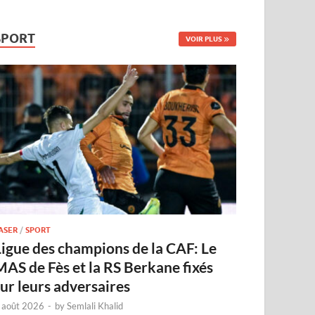
SPORT
VOIR PLUS
ASER
/
SPORT
Ligue des champions de la CAF: Le
MAS de Fès et la RS Berkane fixés
sur leurs adversaires
 août 2026
-
by
Semlali Khalid