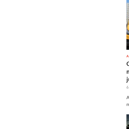
A
6
A
m