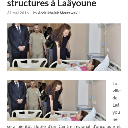
structures à Laâyoune
31 mai 2016
-
by
Abdelkhalek Moutawakil
La
ville
de
Laâ
you
ne
sera bientôt dotée d’un Centre régional d’oncologie et