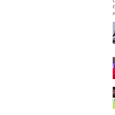
L
É
p