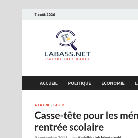
7 août 2026
Labas
L’autre info Maro
ACCUEIL
POLITIQUE
ECONOMIE
L
A LA UNE
/
LASER
Casse-tête pour les ména
rentrée scolaire
9 septembre 2016
-
by
Abdelkhalek Moutawakil