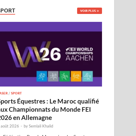
SPORT
VOIR PLUS
ASER
/
SPORT
Sports Équestres : Le Maroc qualifié
aux Championnats du Monde FEI
2026 en Allemagne
 août 2026
-
by
Semlali Khalid