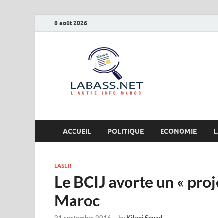
8 août 2026
Labas
L’autre info Maro
ACCUEIL
POLITIQUE
ECONOMIE
L
LASER
Le BCIJ avorte un « proj
Maroc
21 septembre 2016
-
by
Kilani Souad