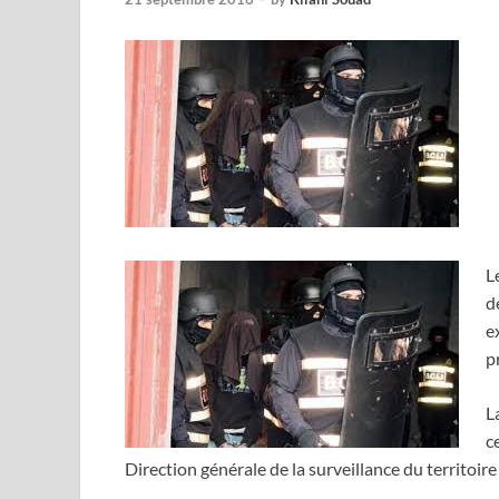
L
d
e
p
L
c
Direction générale de la surveillance du territoire 