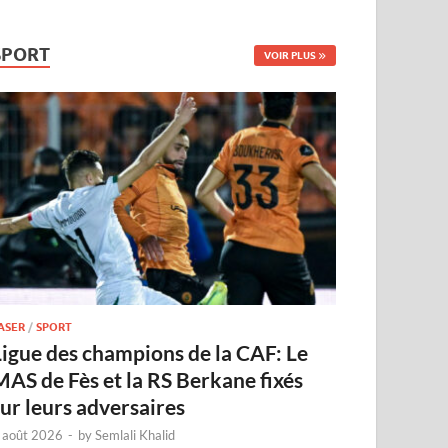
SPORT
VOIR PLUS
ASER
/
SPORT
Ligue des champions de la CAF: Le
MAS de Fès et la RS Berkane fixés
sur leurs adversaires
 août 2026
-
by
Semlali Khalid