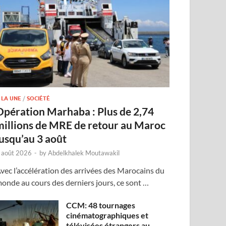
 LA UNE
/
SOCIÉTÉ
Opération Marhaba : Plus de 2,74
millions de MRE de retour au Maroc
jusqu’au 3 août
 août 2026
-
by
Abdelkhalek Moutawakil
vec l’accélération des arrivées des Marocains du
onde au cours des derniers jours, ce sont …
CCM: 48 tournages
cinématographiques et
télévisées étrangers au