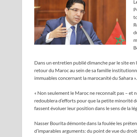
L
P
t
R
d
m
B
Dans un entretien publié dimanche par le site en l
retour du Maroc au sein de sa famille institution
immuables concernant la marocanité du Sahara ».
« Non seulement le Maroc ne reconnaît pas – et ne
redoublera d’efforts pour que la petite minorité 
fassent évoluer leur position dans le sens de la lég
Nasser Bourita démonte dans la foulée les prétent
d’imparables arguments: du point de vue du droit i