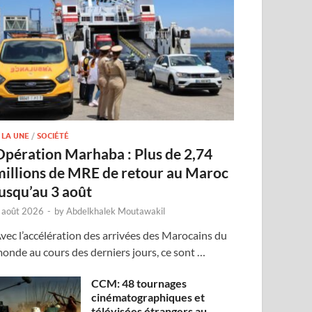
 LA UNE
/
SOCIÉTÉ
Opération Marhaba : Plus de 2,74
millions de MRE de retour au Maroc
jusqu’au 3 août
 août 2026
-
by
Abdelkhalek Moutawakil
vec l’accélération des arrivées des Marocains du
onde au cours des derniers jours, ce sont …
CCM: 48 tournages
cinématographiques et
télévisées étrangers au