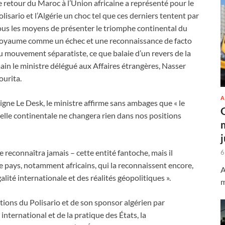
e retour du Maroc à l’Union africaine a représenté pour le
olisario et l’Algérie un choc tel que ces derniers tentent par
ous les moyens de présenter le triomphe continental du
oyaume comme un échec et une reconnaissance de facto
u mouvement séparatiste, ce que balaie d’un revers de la
ain le ministre délégué aux Affaires étrangères, Nasser
ourita.
A
igne Le Desk, le ministre affirme sans ambages que « le
nelle continentale ne changera rien dans nos positions
 reconnaîtra jamais – cette entité fantoche, mais il
6
de pays, notamment africains, qui la reconnaissent encore,
A
alité internationale et des réalités géopolitiques ».
m
ions du Polisario et de son sponsor algérien par
nternational et de la pratique des États, la