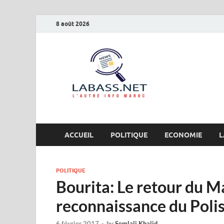
8 août 2026
Labas
L’autre info Maro
ACCUEIL
POLITIQUE
ECONOMIE
L
POLITIQUE
Bourita: Le retour du M
reconnaissance du Poli
6 février 2017
-
by
Semlali Khalid