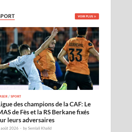
SPORT
VOIR PLUS
ASER
/
SPORT
Ligue des champions de la CAF: Le
MAS de Fès et la RS Berkane fixés
sur leurs adversaires
 août 2026
-
by
Semlali Khalid