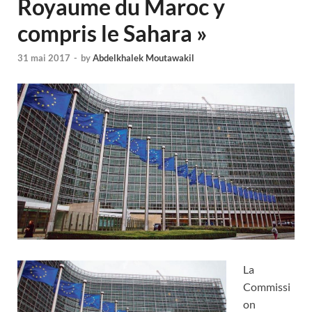
Royaume du Maroc y
compris le Sahara »
31 mai 2017
-
by
Abdelkhalek Moutawakil
La
Commissi
on