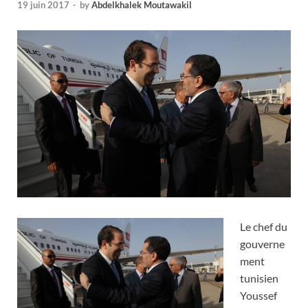
19 juin 2017
-
by
Abdelkhalek Moutawakil
Le chef du
gouverne
ment
tunisien
Youssef