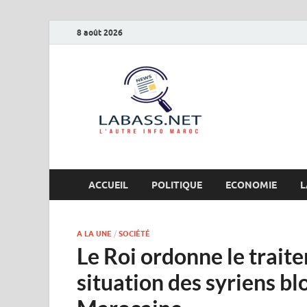
8 août 2026
Labas
L’autre info Maro
ACCUEIL
POLITIQUE
ECONOMIE
L
A LA UNE
/
SOCIÉTÉ
Le Roi ordonne le trait
situation des syriens bl