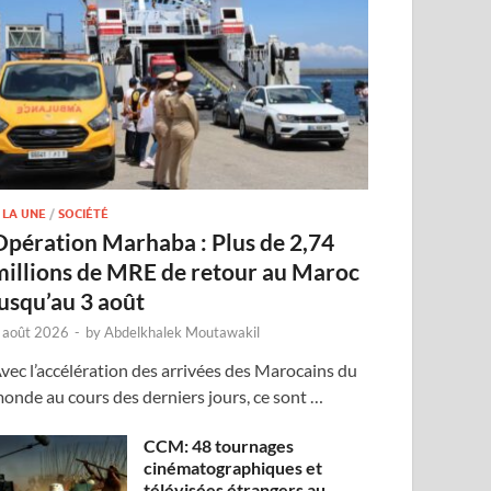
 LA UNE
/
SOCIÉTÉ
Opération Marhaba : Plus de 2,74
millions de MRE de retour au Maroc
jusqu’au 3 août
 août 2026
-
by
Abdelkhalek Moutawakil
vec l’accélération des arrivées des Marocains du
onde au cours des derniers jours, ce sont …
CCM: 48 tournages
cinématographiques et
télévisées étrangers au