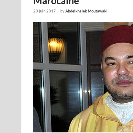
Marocaine
20 juin 2017
-
by
Abdelkhalek Moutawakil