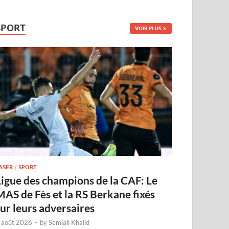
SPORT
VOIR PLUS
ASER
/
SPORT
Ligue des champions de la CAF: Le
MAS de Fès et la RS Berkane fixés
sur leurs adversaires
 août 2026
-
by
Semlali Khalid