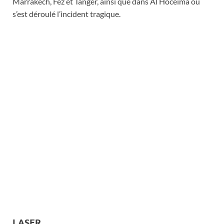
Marrakech, Fez et Tanger, ainsi que dans Al Hoceima où
s’est déroulé l’incident tragique.
LASER