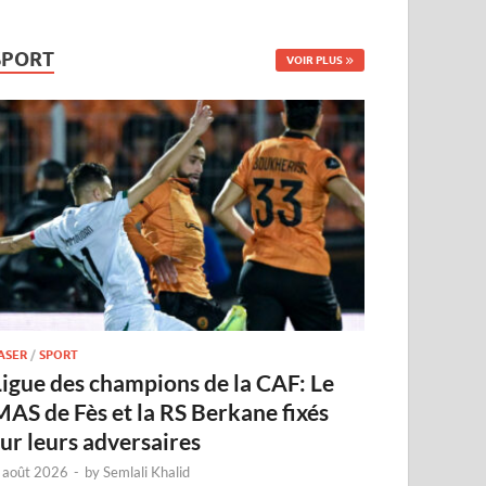
SPORT
VOIR PLUS
ASER
/
SPORT
Ligue des champions de la CAF: Le
MAS de Fès et la RS Berkane fixés
sur leurs adversaires
 août 2026
-
by
Semlali Khalid