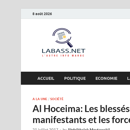
8 août 2026
Labas
L’autre info Maro
ACCUEIL
POLITIQUE
ECONOMIE
L
A LA UNE
/
SOCIÉTÉ
Al Hoceima: Les blessés
manifestants et les forc
21 juillet 2017
-
by
Abdelkhalek Moutawakil