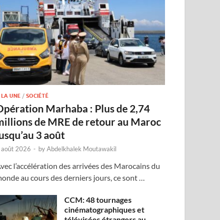
 LA UNE
/
SOCIÉTÉ
Opération Marhaba : Plus de 2,74
millions de MRE de retour au Maroc
jusqu’au 3 août
 août 2026
-
by
Abdelkhalek Moutawakil
vec l’accélération des arrivées des Marocains du
onde au cours des derniers jours, ce sont …
CCM: 48 tournages
cinématographiques et
télévisées étrangers au