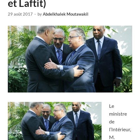
et Laftit)
29 août 2017
-
by
Abdelkhalek Moutawakil
Le
ministre
de
l’Intérieur,
M.