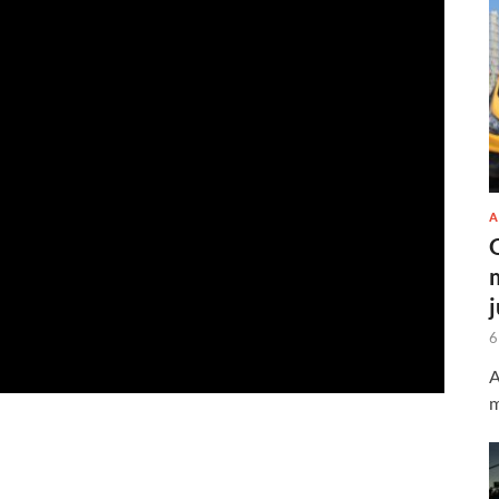
A
6
A
m