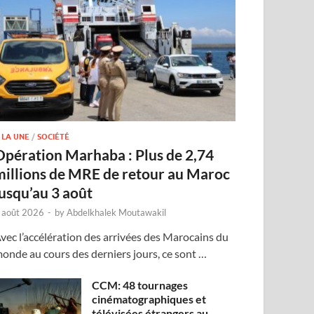
 LA UNE
/
SOCIÉTÉ
Opération Marhaba : Plus de 2,74
millions de MRE de retour au Maroc
jusqu’au 3 août
 août 2026
-
by
Abdelkhalek Moutawakil
vec l’accélération des arrivées des Marocains du
onde au cours des derniers jours, ce sont …
CCM: 48 tournages
cinématographiques et
télévisées étrangers au