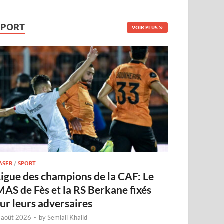
SPORT
VOIR PLUS
ASER
/
SPORT
Ligue des champions de la CAF: Le
MAS de Fès et la RS Berkane fixés
sur leurs adversaires
 août 2026
-
by
Semlali Khalid