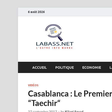
6 août 2026
Labas
L’autre info Maro
ACCUEIL
POLITIQUE
ECONOMIE
L
VIDÉOS
Casablanca : Le Premier
“Taechir“
27 septembre 2017
-
by
Kilani Souad