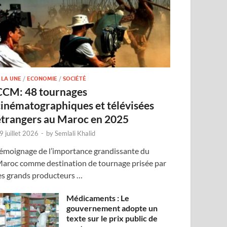
 LA UNE
/
ECONOMIE
/
SOCIÉTÉ
CCM: 48 tournages
cinématographiques et télévisées
étrangers au Maroc en 2025
9 juillet 2026
-
by
Semlali Khalid
émoignage de l’importance grandissante du
aroc comme destination de tournage prisée par
es grands producteurs …
Médicaments : Le
gouvernement adopte un
texte sur le prix public de