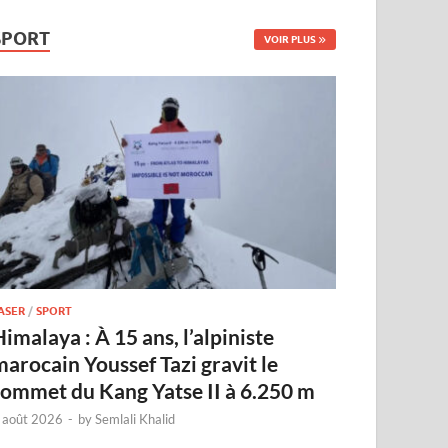
SPORT
VOIR PLUS
ASER
/
SPORT
imalaya : À 15 ans, l’alpiniste
marocain Youssef Tazi gravit le
sommet du Kang Yatse II à 6.250 m
 août 2026
-
by
Semlali Khalid