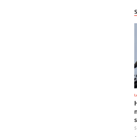
L
H
5