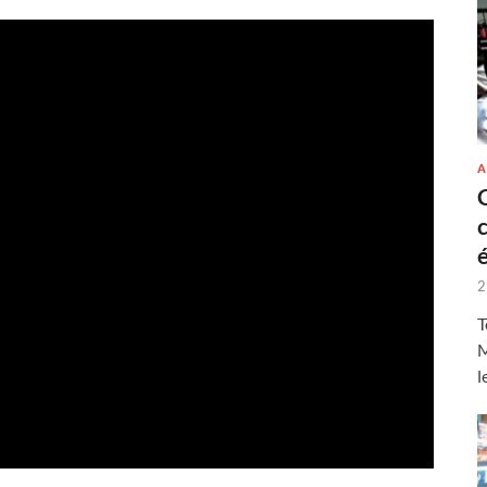
A
2
T
M
l