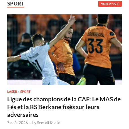
SPORT
VOIR PLUS
LASER
/
SPORT
Ligue des champions de la CAF: Le MAS de
Fès et la RS Berkane fixés sur leurs
adversaires
7 août 2026
-
by
Semlali Khalid