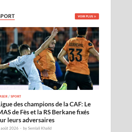
SPORT
VOIR PLUS
ASER
/
SPORT
Ligue des champions de la CAF: Le
MAS de Fès et la RS Berkane fixés
sur leurs adversaires
 août 2026
-
by
Semlali Khalid