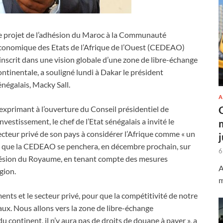
e projet de l’adhésion du Maroc à la Communauté
conomique des Etats de l’Afrique de l’Ouest (CEDEAO)
’inscrit dans une vision globale d’une zone de libre-échange
ontinentale, a souligné lundi à Dakar le président
énégalais, Macky Sall.
A
’exprimant à l’ouverture du Conseil présidentiel de
’investissement, le chef de l’Etat sénégalais a invité le
ecteur privé de son pays à considérer l’Afrique comme « un
ant que la CEDEAO se penchera, en décembre prochain, sur
6
adhésion du Royaume, en tenant compte des mesures
A
gion.
m
nts et le secteur privé, pour que la compétitivité de notre
aux. Nous allons vers la zone de libre-échange
du continent, il n’y aura pas de droits de douane à payer », a