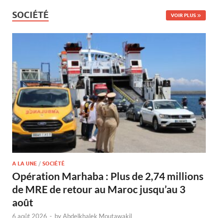
SOCIÉTÉ
VOIR PLUS
A LA UNE
/
SOCIÉTÉ
Opération Marhaba : Plus de 2,74 millions
de MRE de retour au Maroc jusqu’au 3
août
6 août 2026
-
by
Abdelkhalek Moutawakil