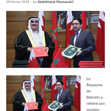
28 février 2018
-
by
Abdelkhalek Moutawakil
Le
Royaume
du
Bahreïn a
réitéré son
soutien