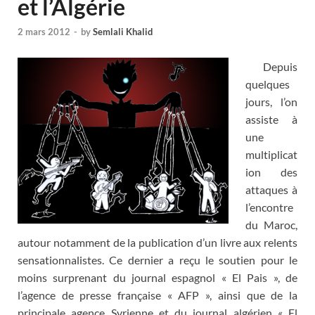
et l’Algérie
2 mars 2012
-
by
Semlali Khalid
Depuis
quelques
jours, l’on
assiste à
une
multiplicat
ion des
attaques à
l’encontre
du Maroc,
autour notamment de la publication d’un livre aux relents
sensationnalistes. Ce dernier a reçu le soutien pour le
moins surprenant du journal espagnol « El Pais », de
l’agence de presse française « AFP », ainsi que de la
principale agence Syrienne et du journal algérien « El