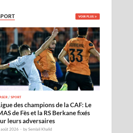
SPORT
VOIR PLUS
ASER
/
SPORT
Ligue des champions de la CAF: Le
MAS de Fès et la RS Berkane fixés
sur leurs adversaires
 août 2026
-
by
Semlali Khalid