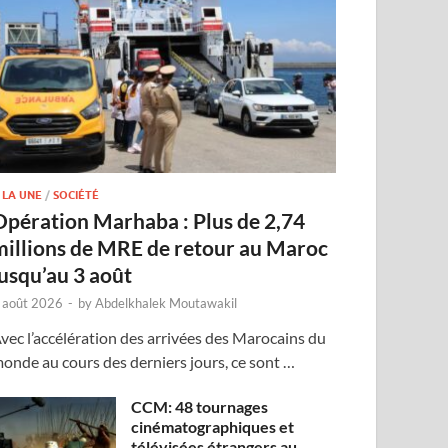
 LA UNE
/
SOCIÉTÉ
Opération Marhaba : Plus de 2,74
millions de MRE de retour au Maroc
jusqu’au 3 août
 août 2026
-
by
Abdelkhalek Moutawakil
vec l’accélération des arrivées des Marocains du
onde au cours des derniers jours, ce sont …
CCM: 48 tournages
cinématographiques et
télévisées étrangers au