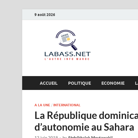
9 août 2026
Labas
L’autre info Maro
ACCUEIL
POLITIQUE
ECONOMIE
L
A LA UNE
/
INTERNATIONAL
La République dominicai
d’autonomie au Sahara
12 juin 2019
-
by
Abdelkhalek Moutawakil