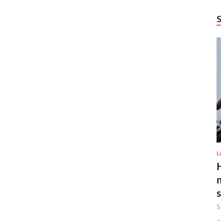
L
H
5