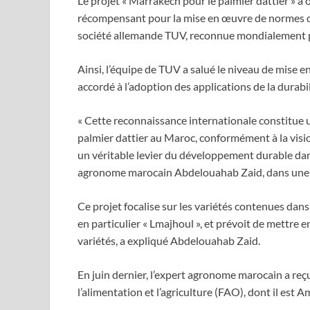
Le projet « Marrakech pour le palmier dattier » a 
récompensant pour la mise en œuvre de normes de 
société allemande TUV, reconnue mondialement pou
Ainsi, l’équipe de TUV a salué le niveau de mise e
accordé à l’adoption des applications de la durabil
« Cette reconnaissance internationale constitue 
palmier dattier au Maroc, conformément à la visi
un véritable levier du développement durable dans
agronome marocain Abdelouahab Zaid, dans une dé
Ce projet focalise sur les variétés contenues dans
en particulier « Lmajhoul », et prévoit de mettre
variétés, a expliqué Abdelouahab Zaid.
En juin dernier, l’expert agronome marocain a reç
l’alimentation et l’agriculture (FAO), dont il es