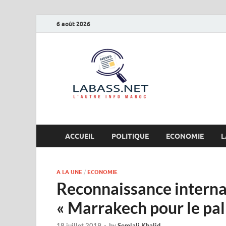
6 août 2026
Labas
L’autre info Maro
ACCUEIL
POLITIQUE
ECONOMIE
L
A LA UNE
/
ECONOMIE
Reconnaissance interna
« Marrakech pour le pal
18 juillet 2019
-
by
Semlali Khalid