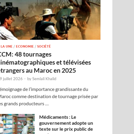
 LA UNE
/
ECONOMIE
/
SOCIÉTÉ
CCM: 48 tournages
cinématographiques et télévisées
étrangers au Maroc en 2025
9 juillet 2026
-
by
Semlali Khalid
émoignage de l’importance grandissante du
aroc comme destination de tournage prisée par
es grands producteurs …
Médicaments : Le
gouvernement adopte un
texte sur le prix public de