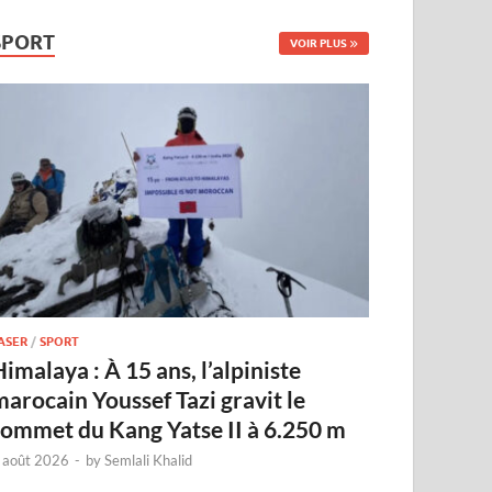
SPORT
VOIR PLUS
ASER
/
SPORT
imalaya : À 15 ans, l’alpiniste
marocain Youssef Tazi gravit le
sommet du Kang Yatse II à 6.250 m
 août 2026
-
by
Semlali Khalid