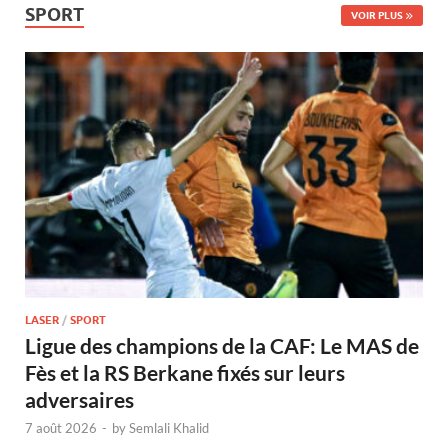
SPORT
VOIR PLUS
LASER
/
SPORT
Ligue des champions de la CAF: Le MAS de
Fès et la RS Berkane fixés sur leurs
adversaires
7 août 2026
-
by
Semlali Khalid