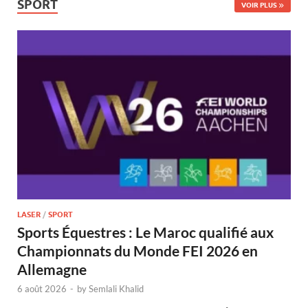
SPORT
VOIR PLUS
LASER
/
SPORT
Sports Équestres : Le Maroc qualifié aux
Championnats du Monde FEI 2026 en
Allemagne
6 août 2026
-
by
Semlali Khalid