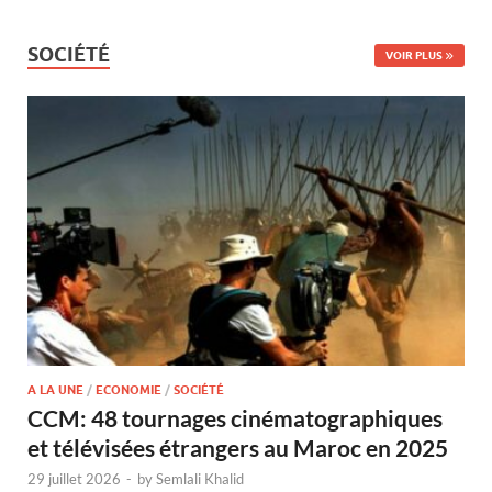
SOCIÉTÉ
VOIR PLUS
A LA UNE
/
ECONOMIE
/
SOCIÉTÉ
CCM: 48 tournages cinématographiques
et télévisées étrangers au Maroc en 2025
29 juillet 2026
-
by
Semlali Khalid