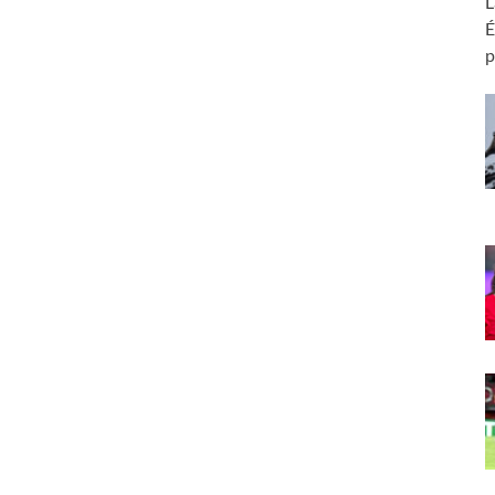
L
É
p