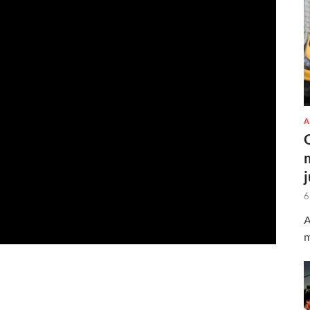
A
6
A
m