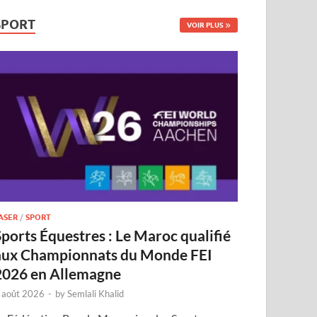
SPORT
VOIR PLUS
ASER
/
SPORT
Sports Équestres : Le Maroc qualifié
aux Championnats du Monde FEI
2026 en Allemagne
 août 2026
-
by
Semlali Khalid