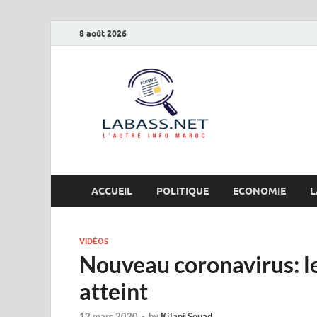
8 août 2026
Labas
L’autre info Maro
ACCUEIL
POLITIQUE
ECONOMIE
L
VIDÉOS
Nouveau coronavirus: 
atteint
12 mars 2020
-
by
Kilani Souad