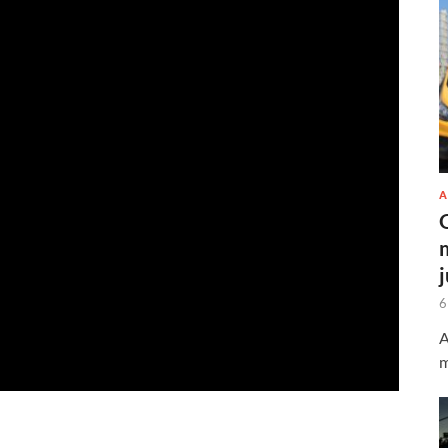
A
6
A
m