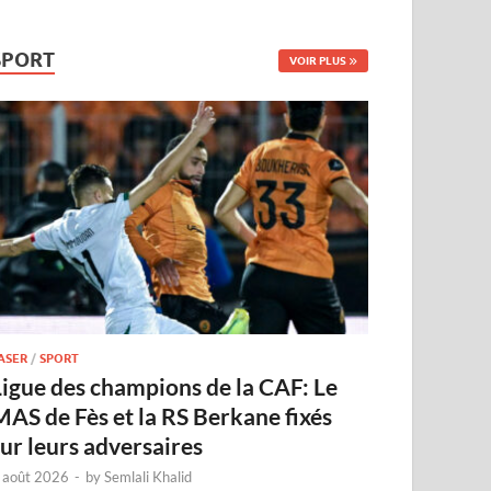
SPORT
VOIR PLUS
ASER
/
SPORT
Ligue des champions de la CAF: Le
MAS de Fès et la RS Berkane fixés
sur leurs adversaires
 août 2026
-
by
Semlali Khalid