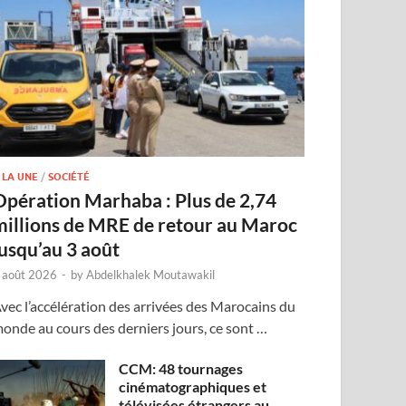
 LA UNE
/
SOCIÉTÉ
Opération Marhaba : Plus de 2,74
millions de MRE de retour au Maroc
jusqu’au 3 août
 août 2026
-
by
Abdelkhalek Moutawakil
vec l’accélération des arrivées des Marocains du
onde au cours des derniers jours, ce sont …
CCM: 48 tournages
cinématographiques et
télévisées étrangers au