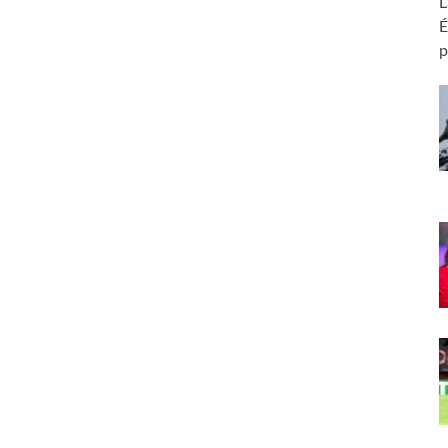
L
É
p