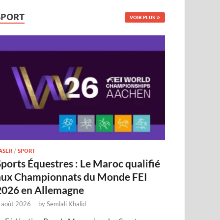
SPORT
VOIR PLUS
ASER
/
SPORT
Sports Équestres : Le Maroc qualifié
aux Championnats du Monde FEI
2026 en Allemagne
 août 2026
-
by
Semlali Khalid