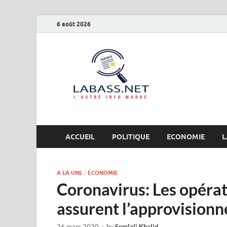
6 août 2026
Labas
L’autre info Maro
ACCUEIL
POLITIQUE
ECONOMIE
L
A LA UNE
/
ECONOMIE
Coronavirus: Les opérat
assurent l’approvision
26 mars 2020
-
by
Semlali Khalid