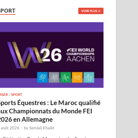
SPORT
VOIR PLUS
ASER
/
SPORT
Sports Équestres : Le Maroc qualifié
aux Championnats du Monde FEI
2026 en Allemagne
 août 2026
-
by
Semlali Khalid