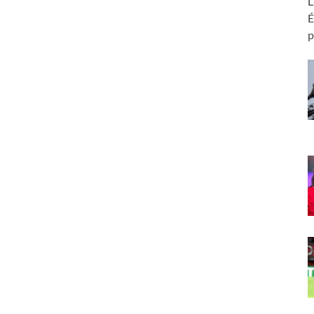
L
É
p