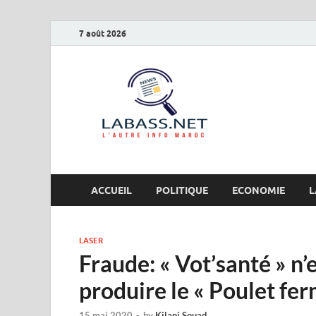
7 août 2026
Labas
L’autre info Maro
ACCUEIL
POLITIQUE
ECONOMIE
L
LASER
Fraude: « Vot’santé » n’e
produire le « Poulet fer
15 mai 2020
-
by
Kilani Souad