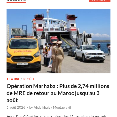
A LA UNE
/
SOCIÉTÉ
Opération Marhaba : Plus de 2,74 millions
de MRE de retour au Maroc jusqu’au 3
août
6 août 2026
-
by
Abdelkhalek Moutawakil
Avec l’accélération des arrivées des Marocains du monde