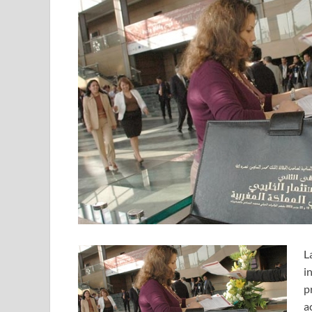
L
i
p
a