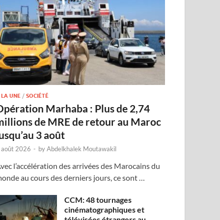
 LA UNE
/
SOCIÉTÉ
Opération Marhaba : Plus de 2,74
millions de MRE de retour au Maroc
jusqu’au 3 août
 août 2026
-
by
Abdelkhalek Moutawakil
vec l’accélération des arrivées des Marocains du
onde au cours des derniers jours, ce sont …
CCM: 48 tournages
cinématographiques et
télévisées étrangers au