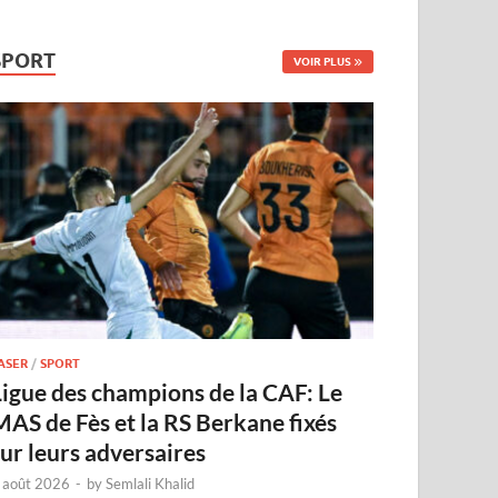
SPORT
VOIR PLUS
ASER
/
SPORT
Ligue des champions de la CAF: Le
MAS de Fès et la RS Berkane fixés
sur leurs adversaires
 août 2026
-
by
Semlali Khalid