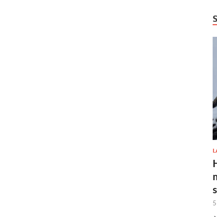
L
H
5