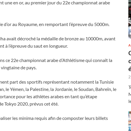
nt une en or, au premier jour du 22e championnat arabe
ille d’or au Royaume, en remportant l’épreuve du 5000m.
alha avait décroché la médaille de bronze au 10000m, avant
nt à l’épreuve du saut en longueur.
A
ns ce 22e championnat arabe d’Athlétisme qui connaît la
 vingtaine de pays.
2
ent part des sportifs représentant notamment la Tunisie
T
an, le Yémen, la Palestine, la Jordanie, le Soudan, Bahreïn, le
M
portance pour les athlètes arabes en tant qu’étape
l
de Tokyo 2020, prévus cet été.
réaliser les minima requis afin de composter leurs billets