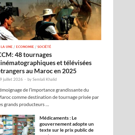
 LA UNE
/
ECONOMIE
/
SOCIÉTÉ
CCM: 48 tournages
cinématographiques et télévisées
étrangers au Maroc en 2025
9 juillet 2026
-
by
Semlali Khalid
émoignage de l’importance grandissante du
aroc comme destination de tournage prisée par
es grands producteurs …
Médicaments : Le
gouvernement adopte un
texte sur le prix public de