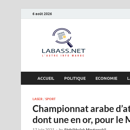
6 août 2026
Labas
L’autre info Maro
ACCUEIL
POLITIQUE
ECONOMIE
L
LASER
/
SPORT
Championnat arabe d’ath
dont une en or, pour le
17 juin 2021
-
by
Abdelkhalek Moutawakil