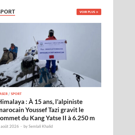
SPORT
VOIR PLUS
ASER
/
SPORT
imalaya : À 15 ans, l’alpiniste
marocain Youssef Tazi gravit le
sommet du Kang Yatse II à 6.250 m
 août 2026
-
by
Semlali Khalid