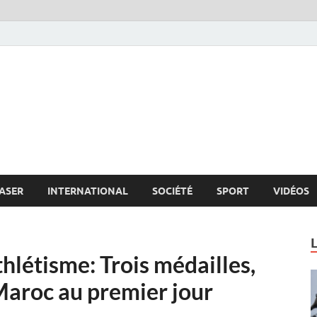
s.net
c
ASER
INTERNATIONAL
SOCIÉTÉ
SPORT
VIDÉOS
létisme: Trois médailles,
 Maroc au premier jour