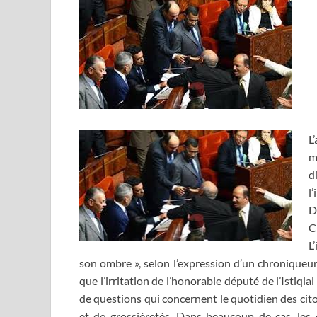
L
m
d
l
D
C
L
son ombre », selon l’expression d’un chroniqueur
que l’irritation de l’honorable député de l’Istiq
de questions qui concernent le quotidien des cit
et de grossièretés. Dans beaucoup de cas, les e