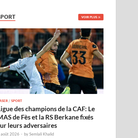
SPORT
VOIR PLUS
ASER
/
SPORT
Ligue des champions de la CAF: Le
MAS de Fès et la RS Berkane fixés
sur leurs adversaires
 août 2026
-
by
Semlali Khalid