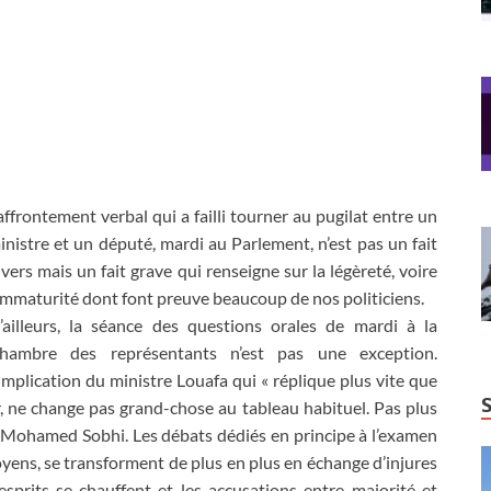
’affrontement verbal qui a failli tourner au pugilat entre un
inistre et un député, mardi au Parlement, n’est pas un fait
ivers mais un fait grave qui renseigne sur la légèreté, voire
’immaturité dont font preuve beaucoup de nos politiciens.
’ailleurs, la séance des questions orales de mardi à la
hambre des représentants n’est pas une exception.
’implication du ministre Louafa qui « réplique plus vite que
, ne change pas grand-chose au tableau habituel. Pas plus
lal Mohamed Sobhi. Les débats dédiés en principe à l’examen
oyens, se transforment de plus en plus en échange d’injures
sprits se chauffent et les accusations entre majorité et