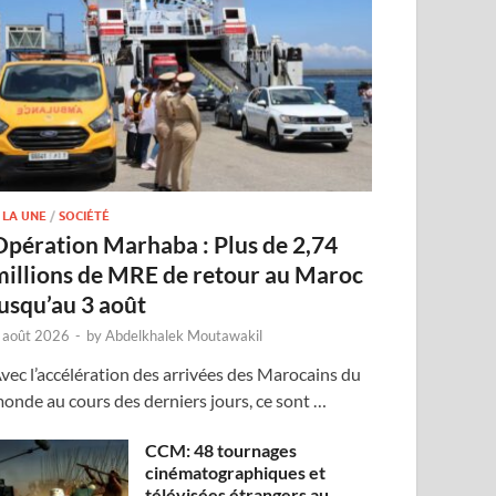
 LA UNE
/
SOCIÉTÉ
Opération Marhaba : Plus de 2,74
millions de MRE de retour au Maroc
jusqu’au 3 août
 août 2026
-
by
Abdelkhalek Moutawakil
vec l’accélération des arrivées des Marocains du
onde au cours des derniers jours, ce sont …
CCM: 48 tournages
cinématographiques et
télévisées étrangers au