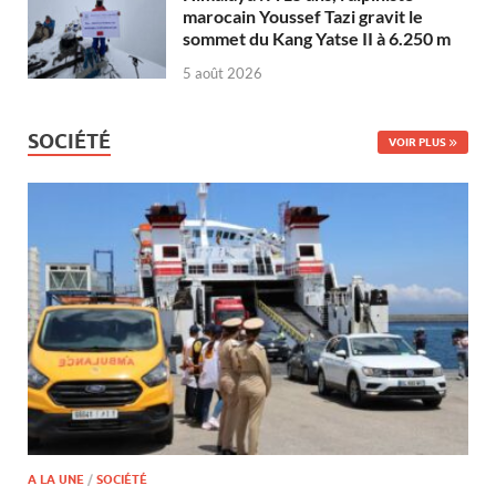
marocain Youssef Tazi gravit le
sommet du Kang Yatse II à 6.250 m
5 août 2026
SOCIÉTÉ
VOIR PLUS
A LA UNE
/
SOCIÉTÉ