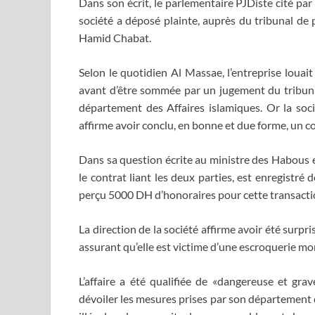
Dans son écrit, le parlementaire PJDiste cité par 
société a déposé plainte, auprès du tribunal de p
Hamid Chabat.
Selon le quotidien Al Massae, l’entreprise louai
avant d’être sommée par un jugement du tribunal 
département des Affaires islamiques. Or la soci
affirme avoir conclu, en bonne et due forme, un c
Dans sa question écrite au ministre des Habous e
le contrat liant les deux parties, est enregistré
perçu 5000 DH d’honoraires pour cette transacti
La direction de la société affirme avoir été surpri
assurant qu’elle est victime d’une escroquerie m
L’affaire a été qualifiée de «dangereuse et gr
dévoiler les mesures prises par son département d