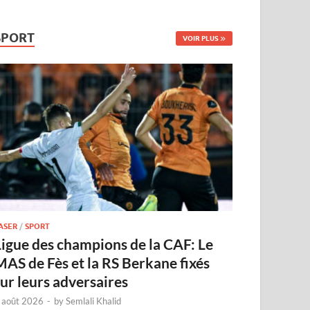
SPORT
VOIR PLUS
ASER
/
SPORT
Ligue des champions de la CAF: Le
MAS de Fès et la RS Berkane fixés
sur leurs adversaires
 août 2026
-
by
Semlali Khalid