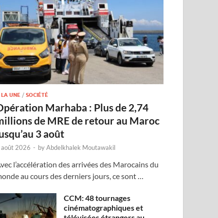
 LA UNE
/
SOCIÉTÉ
Opération Marhaba : Plus de 2,74
millions de MRE de retour au Maroc
jusqu’au 3 août
 août 2026
-
by
Abdelkhalek Moutawakil
vec l’accélération des arrivées des Marocains du
onde au cours des derniers jours, ce sont …
CCM: 48 tournages
cinématographiques et
télévisées étrangers au