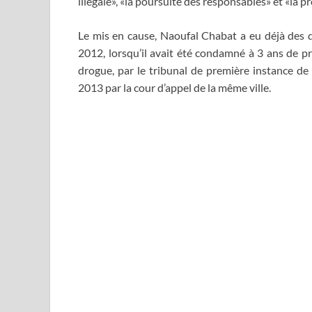
illégale», «la poursuite des responsables» et «la p
Le mis en cause, Naoufal Chabat a eu déjà des d
2012, lorsqu’il avait été condamné à 3 ans de p
drogue, par le tribunal de première instance de 
2013 par la cour d’appel de la même ville.