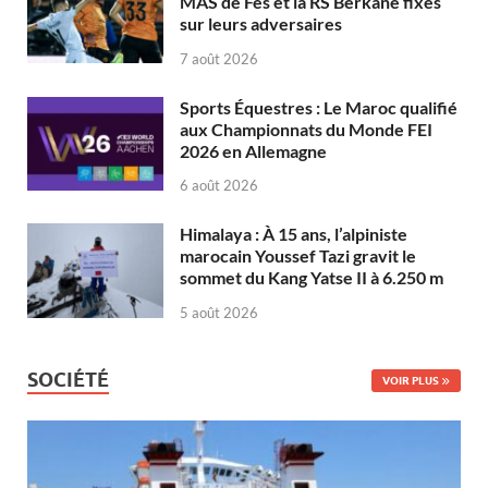
MAS de Fès et la RS Berkane fixés
sur leurs adversaires
7 août 2026
Sports Équestres : Le Maroc qualifié
aux Championnats du Monde FEI
2026 en Allemagne
6 août 2026
Himalaya : À 15 ans, l’alpiniste
marocain Youssef Tazi gravit le
sommet du Kang Yatse II à 6.250 m
5 août 2026
SOCIÉTÉ
VOIR PLUS