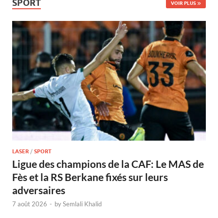
SPORT
VOIR PLUS
LASER
/
SPORT
Ligue des champions de la CAF: Le MAS de
Fès et la RS Berkane fixés sur leurs
adversaires
7 août 2026
-
by
Semlali Khalid