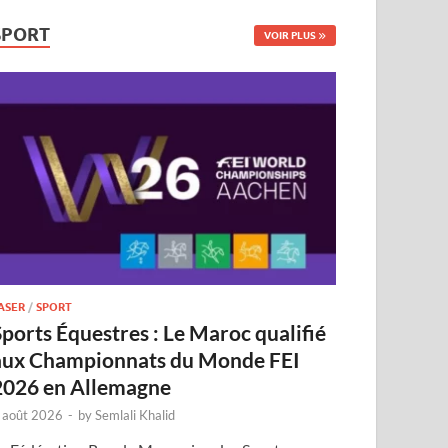
SPORT
VOIR PLUS
ASER
/
SPORT
Sports Équestres : Le Maroc qualifié
aux Championnats du Monde FEI
2026 en Allemagne
 août 2026
-
by
Semlali Khalid