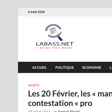
6 août 2026
Labas
L’autre info Maro
ACCUEIL
POLITIQUE
ECONOMIE
L
SOCIÉTÉ
Les 20 Février, les « man
contestation « pro
18 juillet 2011
-
by
Semlali Khalid