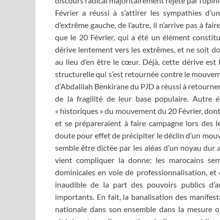
discours radical majoritairement rejeté par l’opin
Février a réussi à s’attirer les sympathies d’u
d’extrême gauche, de l’autre, il n’arrive pas à fai
que le 20 Février, qui a été un élément constit
dérive lentement vers les extrêmes, et ne soit d
au lieu d’en être le cœur. Déjà, cette dérive es
structurelle qui s’est retournée contre le mouve
d’Abdalilah Benkirane du PJD a réussi à retourner 
de la fragilité de leur base populaire. Autre
« historiques » du mouvement du 20 Février, dont 
et se prépareraient à faire campagne lors des lé
doute pour effet de précipiter le déclin d’un mouvem
semble être dictée par les aléas d’un noyau dur
vient compliquer la donne: les marocains se
dominicales en voie de professionnalisation, et
inaudible de la part des pouvoirs publics d’a
importants. En fait, la banalisation des manife
nationale dans son ensemble dans la mesure où