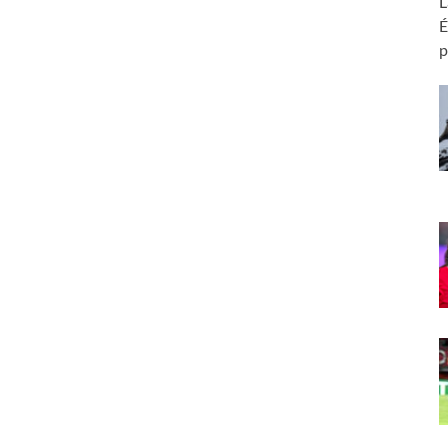
L
É
p