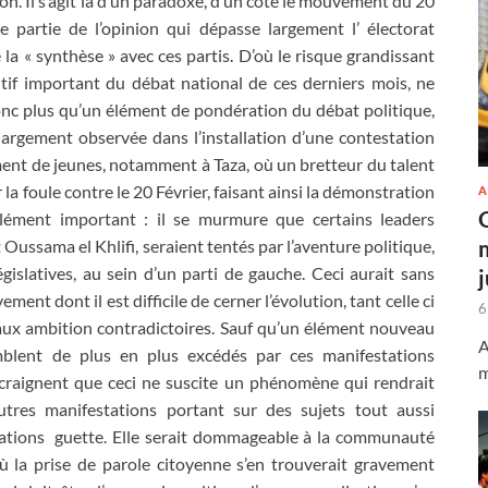
ion. Il s’agit là d’un paradoxe, d’un côté le mouvement du 20
ne partie de l’opinion qui dépasse largement l’ électorat
re la « synthèse » avec ces partis. D’où le risque grandissant
utif important du débat national de ces derniers mois, ne
onc plus qu’un élément de pondération du débat politique,
t largement observée dans l’installation d’une contestation
ment de jeunes, notamment à Taza, où un bretteur du talent
la foule contre le 20 Février, faisant ainsi la démonstration
A
 élément important : il se murmure que certains leaders
Oussama el Khlifi, seraient tentés par l’aventure politique,
gislatives, au sein d’un parti de gauche. Ceci aurait sans
ent dont il est difficile de cerner l’évolution, tant celle ci
6
 aux ambition contradictoires. Sauf qu’un élément nouveau
A
mblent de plus en plus excédés par ces manifestations
m
 craignent que ceci ne suscite un phénomène qui rendrait
utres manifestations portant sur des sujets tout aussi
stations guette. Elle serait dommageable à la communauté
 la prise de parole citoyenne s’en trouverait gravement