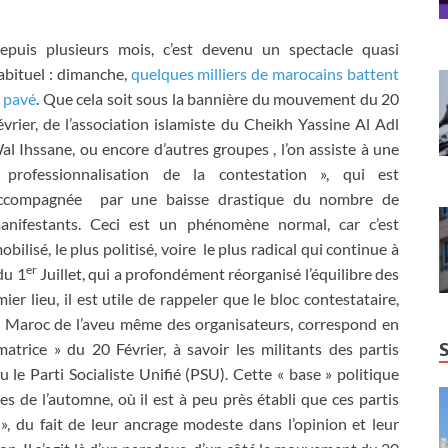
epuis plusieurs mois, c’est devenu un spectacle quasi
abituel : dimanche,
quelques milliers de marocains battent
e pavé
. Que cela soit sous la bannière du mouvement du 20
évrier, de l’association islamiste du Cheikh Yassine Al Adl
al Ihssane, ou encore d’autres groupes , l’on assiste à une
 professionnalisation de la contestation », qui est
ccompagnée par une baisse drastique du nombre de
anifestants. Ceci est un phénomène normal, car c’est
bilisé, le plus politisé, voire le plus radical qui continue à
er
du 1
Juillet, qui a profondément réorganisé l’équilibre des
ier lieu, il est utile de rappeler que le bloc contestataire,
e Maroc de l’aveu même des organisateurs, correspond en
atrice » du 20 Février, à savoir les militants des partis
e Parti Socialiste Unifié (PSU). Cette « base » politique
ves de l’automne, où il est à peu près établi que ces partis
, du fait de leur ancrage modeste dans l’opinion et leur