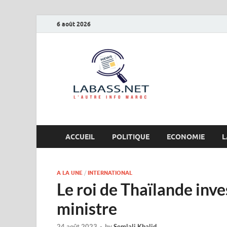
6 août 2026
Labas
L’autre info Maro
ACCUEIL
POLITIQUE
ECONOMIE
L
A LA UNE
/
INTERNATIONAL
Le roi de Thaïlande inv
ministre
24 août 2023
-
by
Semlali Khalid