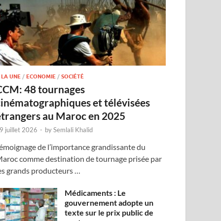
 LA UNE
/
ECONOMIE
/
SOCIÉTÉ
CCM: 48 tournages
cinématographiques et télévisées
étrangers au Maroc en 2025
9 juillet 2026
-
by
Semlali Khalid
émoignage de l’importance grandissante du
aroc comme destination de tournage prisée par
es grands producteurs …
Médicaments : Le
gouvernement adopte un
texte sur le prix public de