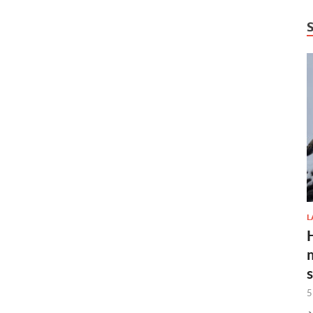
L
H
5