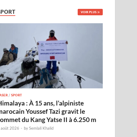
SPORT
VOIR PLUS
ASER
/
SPORT
imalaya : À 15 ans, l’alpiniste
marocain Youssef Tazi gravit le
sommet du Kang Yatse II à 6.250 m
 août 2026
-
by
Semlali Khalid