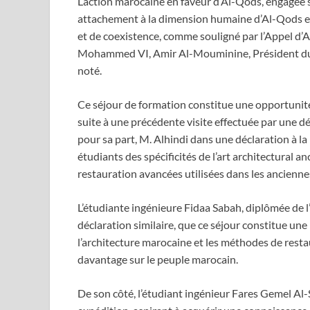
L’action marocaine en faveur d’Al-Qods, engagée s
attachement à la dimension humaine d’Al-Qods et 
et de coexistence, comme souligné par l’Appel d’
Mohammed VI, Amir Al-Mouminine, Président du Co
noté.
Ce séjour de formation constitue une opportunité 
suite à une précédente visite effectuée par une d
pour sa part, M. Alhindi dans une déclaration à l
étudiants des spécificités de l’art architectural 
restauration avancées utilisées dans les ancienne
L’étudiante ingénieure Fidaa Sabah, diplômée de l’
déclaration similaire, que ce séjour constitue une
l’architecture marocaine et les méthodes de resta
davantage sur le peuple marocain.
De son côté, l’étudiant ingénieur Fares Gemel Al-S