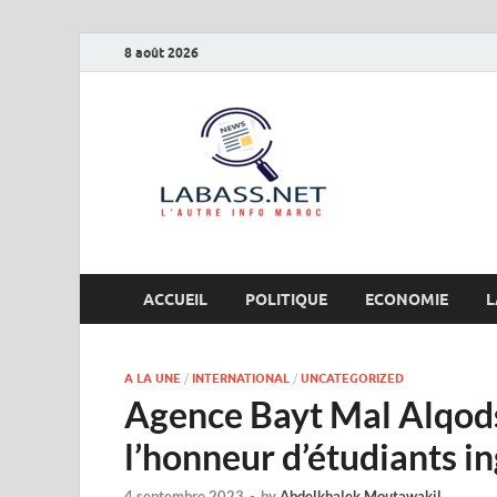
8 août 2026
Labas
L’autre info Maro
ACCUEIL
POLITIQUE
ECONOMIE
L
A LA UNE
/
INTERNATIONAL
/
UNCATEGORIZED
Agence Bayt Mal Alqods
l’honneur d’étudiants i
4 septembre 2023
-
by
Abdelkhalek Moutawakil