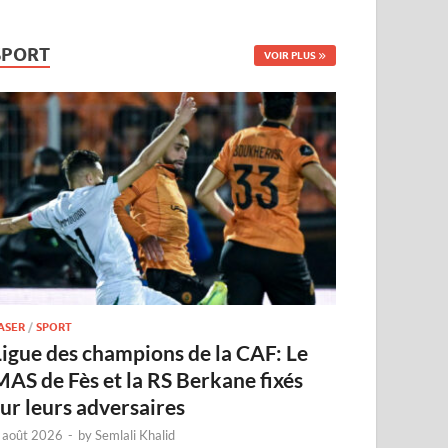
SPORT
VOIR PLUS
ASER
/
SPORT
Ligue des champions de la CAF: Le
MAS de Fès et la RS Berkane fixés
sur leurs adversaires
 août 2026
-
by
Semlali Khalid