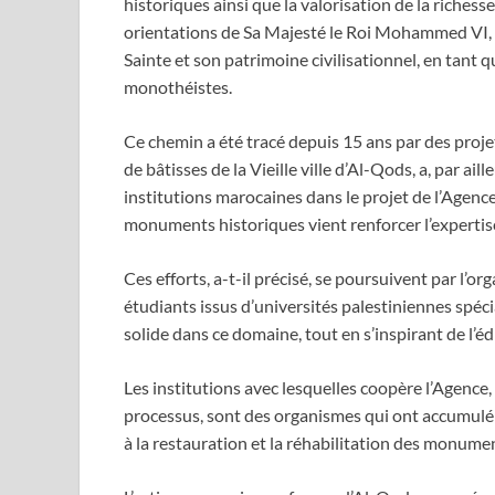
historiques ainsi que la valorisation de la riche
orientations de Sa Majesté le Roi Mohammed VI, P
Sainte et son patrimoine civilisationnel, en tant q
monothéistes.
Ce chemin a été tracé depuis 15 ans par des proje
de bâtisses de la Vieille ville d’Al-Qods, a, par a
institutions marocaines dans le projet de l’Agence
monuments historiques vient renforcer l’expertise
Ces efforts, a-t-il précisé, se poursuivent par l’o
étudiants issus d’universités palestiniennes spéc
solide dans ce domaine, tout en s’inspirant de l’é
Les institutions avec lesquelles coopère l’Agence,
processus, sont des organismes qui ont accumulé 
à la restauration et la réhabilitation des monumen