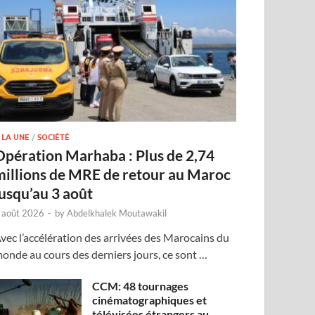
 LA UNE
/
SOCIÉTÉ
Opération Marhaba : Plus de 2,74
millions de MRE de retour au Maroc
jusqu’au 3 août
 août 2026
-
by
Abdelkhalek Moutawakil
vec l’accélération des arrivées des Marocains du
onde au cours des derniers jours, ce sont …
CCM: 48 tournages
cinématographiques et
télévisées étrangers au