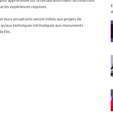
plus approfondie sur la restauration dans l’architecture
E
e les expériences requises.
d
et leurs encadrants seront initiés aux projets de
insi qu’aux techniques intrinsèques aux monuments
de Fès.