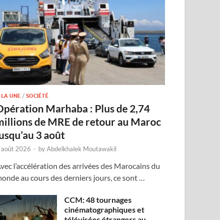
 LA UNE
/
SOCIÉTÉ
Opération Marhaba : Plus de 2,74
millions de MRE de retour au Maroc
jusqu’au 3 août
 août 2026
-
by
Abdelkhalek Moutawakil
vec l’accélération des arrivées des Marocains du
onde au cours des derniers jours, ce sont …
CCM: 48 tournages
cinématographiques et
télévisées étrangers au