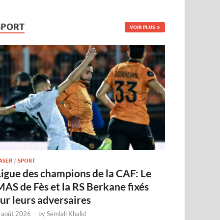
SPORT
VOIR PLUS
ASER
/
SPORT
Ligue des champions de la CAF: Le
MAS de Fès et la RS Berkane fixés
sur leurs adversaires
 août 2026
-
by
Semlali Khalid