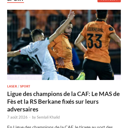
LASER
/
SPORT
Ligue des champions de la CAF: Le MAS de
Fès et la RS Berkane fixés sur leurs
adversaires
7 août 2026
-
by
Semlali Khalid
En Ligue des champions de la CAF, le tirage au sort des