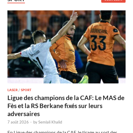
LASER
/
SPORT
Ligue des champions de la CAF: Le MAS de
Fès et la RS Berkane fixés sur leurs
adversaires
7 août 2026
-
by
Semlali Khalid
En Ligue des champions de la CAF, le tirage au sort des