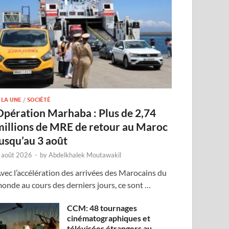
 LA UNE
/
SOCIÉTÉ
Opération Marhaba : Plus de 2,74
millions de MRE de retour au Maroc
jusqu’au 3 août
 août 2026
-
by
Abdelkhalek Moutawakil
vec l’accélération des arrivées des Marocains du
onde au cours des derniers jours, ce sont …
CCM: 48 tournages
cinématographiques et
télévisées étrangers au