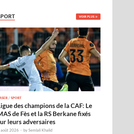
SPORT
VOIR PLUS
ASER
/
SPORT
Ligue des champions de la CAF: Le
MAS de Fès et la RS Berkane fixés
sur leurs adversaires
 août 2026
-
by
Semlali Khalid