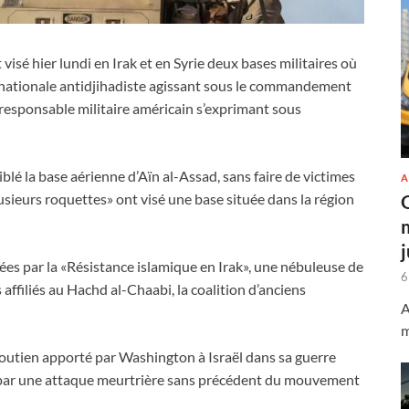
visé hier lundi en Irak et en Syrie deux bases militaires où
ernationale antidjihadiste agissant sous le commandement
 responsable militaire américain s’exprimant sous
ciblé la base aérienne d’Aïn al-Assad, sans faire de victimes
A
usieurs roquettes» ont visé une base située dans la région
s par la «Résistance islamique en Irak», une nébuleuse de
6
ffiliés au Hachd al-Chaabi, la coalition d’anciens
A
m
soutien apporté par Washington à Israël dans sa guerre
e par une attaque meurtrière sans précédent du mouvement